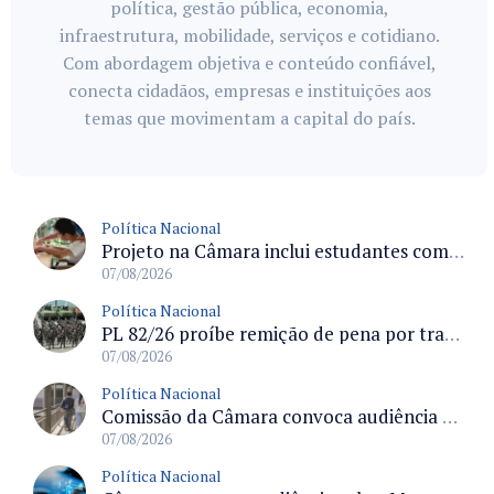
política, gestão pública, economia,
infraestrutura, mobilidade, serviços e cotidiano.
Com abordagem objetiva e conteúdo confiável,
conecta cidadãos, empresas e instituições aos
temas que movimentam a capital do país.
Política Nacional
Projeto na Câmara inclui estudantes com deficiência no regime escolar especial da LDB e estabelece critérios para frequência
07/08/2026
Política Nacional
PL 82/26 proíbe remição de pena por trabalho em funções militares para condenados por crimes contra o Estado Democrático de Direito
07/08/2026
Política Nacional
Comissão da Câmara convoca audiência para discutir misoginia nas escolas e universidades após divulgação de listas misóginas
07/08/2026
Política Nacional