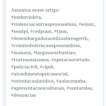
Assuntos nesse artigo:
#junhovioleta,
#violenciacontraapessoaidosa, #sejusc,
#seadpi, #cedpiam, #tjam,
#desembargadoraonilzaabreugerth,
#comitedeatencaoapessoaidosa,
#manaus, #largosaosebastiao,
#teatroamazonas, #operacaovirtude,
#policiacivil, #cipdi,
#atendimentopsicossocial,
#orientacaojuridica, #aulaozumba,
#apresentacoesculturais, #ventarolas,
#denuncias