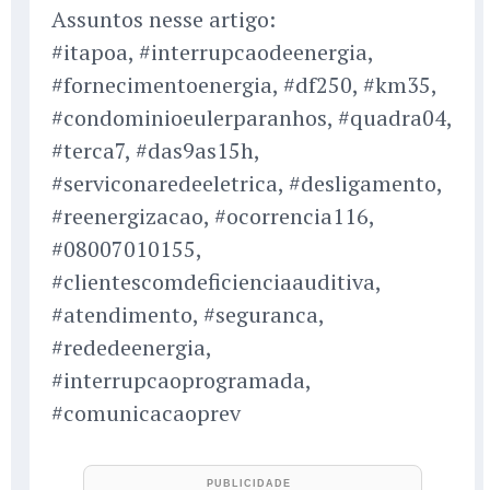
Assuntos nesse artigo:
#itapoa, #interrupcaodeenergia,
#fornecimentoenergia, #df250, #km35,
#condominioeulerparanhos, #quadra04,
#terca7, #das9as15h,
#serviconaredeeletrica, #desligamento,
#reenergizacao, #ocorrencia116,
#08007010155,
#clientescomdeficienciaauditiva,
#atendimento, #seguranca,
#rededeenergia,
#interrupcaoprogramada,
#comunicacaoprev