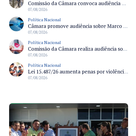
Comissão da Câmara convoca audiência para discutir misoginia nas escolas e universidades após divulgação de listas misóginas
07/08/2026
Política Nacional
Câmara promove audiência sobre Marco de Fomento à Economia Digital e impactos da inteligência artificial
07/08/2026
Política Nacional
Comissão da Câmara realiza audiência sobre apostas online para medir o tamanho do mercado ilegal
07/08/2026
Política Nacional
Lei 15.487/26 aumenta penas por violência sexual digital contra crianças e adolescentes e autoriza ronda virtual para investigação
07/08/2026