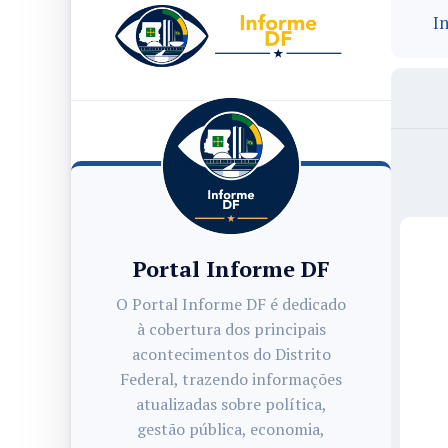
In
Portal Informe DF
O Portal Informe DF é dedicado
à cobertura dos principais
acontecimentos do Distrito
Federal, trazendo informações
atualizadas sobre política,
gestão pública, economia,