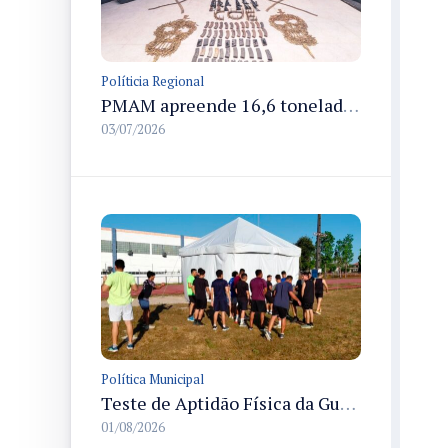
Políticia Regional
PMAM apreende 16,6 toneladas de entorpecentes e registra aumento nas prisões em flagrante e nas capturas de foragidos no primeiro semestre de 2026
03/07/2026
Política Municipal
Teste de Aptidão Física da Guarda Municipal de Manaus reúne 1.545 candidatos na Vila Olímpica
01/08/2026