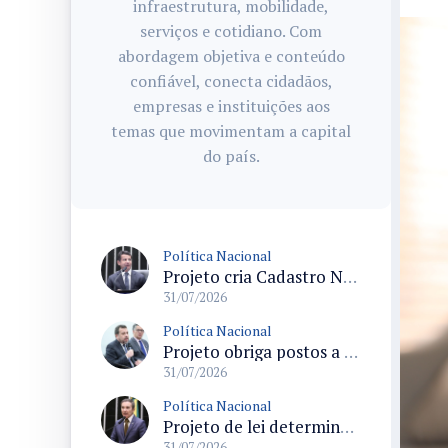
infraestrutura, mobilidade,
serviços e cotidiano. Com
abordagem objetiva e conteúdo
confiável, conecta cidadãos,
empresas e instituições aos
temas que movimentam a capital
do país.
Política Nacional
Projeto cria Cadastro Nacional de Doenças Raras e regras para dispensação de medicamentos pelo SUS
31/07/2026
Política Nacional
Projeto obriga postos a detalhar a composição do preço dos combustíveis em documentos fiscais
31/07/2026
Política Nacional
Projeto de lei determina prioridade na investigação de crimes sexuais contra crianças e adolescentes com prazos máximos
31/07/2026