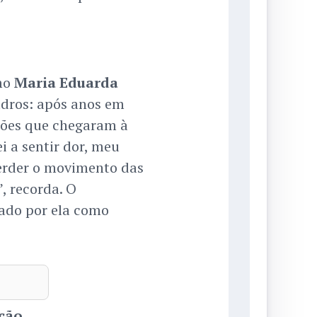
omo
Maria Eduarda
uadros: após anos em
ações que chegaram à
i a sentir dor, meu
erder o movimento das
, recorda. O
tado por ela como
ção