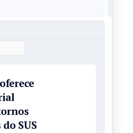
oferece
ial
tornos
s do SUS