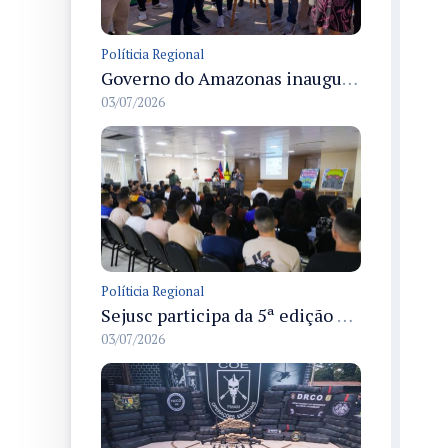
Políticia Regional
Governo do Amazonas inaugura primeiro Castramóvel Fluvial para atendimento veterinário às comunidades ribeirinhas e castração gratuita
03/07/2026
Políticia Regional
Sejusc participa da 5ª edição do Caminhos Literários com foco na cultura hip-hop nas unidades socioeducativas
03/07/2026