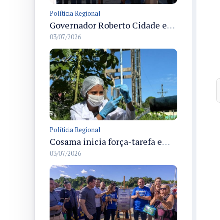
Políticia Regional
Governador Roberto Cidade entrega readequação do ambulatório da FCecon e amplia capacidade de atendimento oncológico em Manaus
03/07/2026
Políticia Regional
Cosama inicia força-tarefa em Anamã para fortalecer abastecimento de água e segurança hídrica da população
03/07/2026