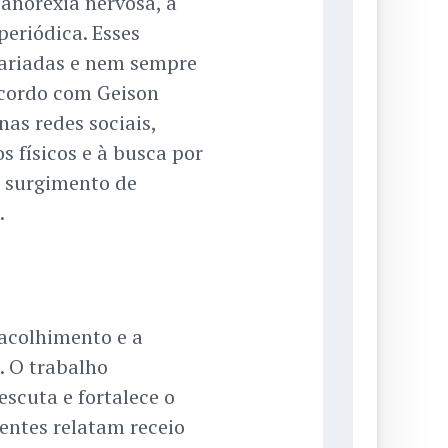
anorexia nervosa, a
eriódica. Esses
ariadas e nem sempre
acordo com Geison
as redes sociais,
s físicos e à busca por
o surgimento de
.
acolhimento e a
. O trabalho
scuta e fortalece o
ientes relatam receio