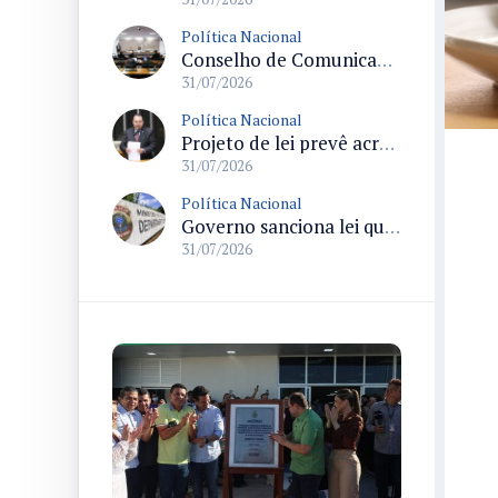
Política Nacional
Conselho de Comunicação Social realiza duas reuniões no Senado sobre marco legal da inteligência artificial e regulação de plataformas digitais
31/07/2026
Política Nacional
Projeto de lei prevê acréscimo de 10% na Bolsa-Atleta para quem comprovar matrícula e frequência escolar
31/07/2026
Política Nacional
Governo sanciona lei que destina parte da arrecadação de bets ao Funapol e amplia uso para saúde na Polícia Federal
31/07/2026