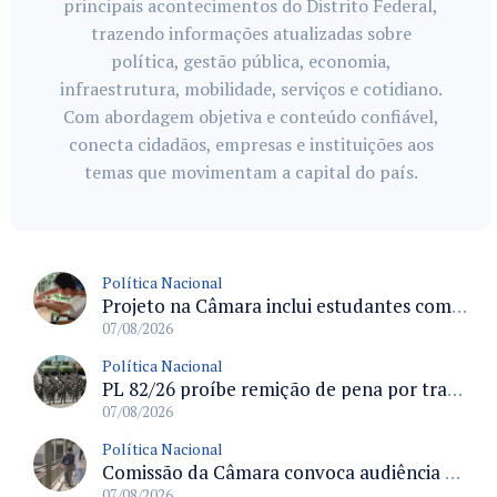
principais acontecimentos do Distrito Federal,
trazendo informações atualizadas sobre
política, gestão pública, economia,
infraestrutura, mobilidade, serviços e cotidiano.
Com abordagem objetiva e conteúdo confiável,
conecta cidadãos, empresas e instituições aos
temas que movimentam a capital do país.
Política Nacional
Projeto na Câmara inclui estudantes com deficiência no regime escolar especial da LDB e estabelece critérios para frequência
07/08/2026
Política Nacional
PL 82/26 proíbe remição de pena por trabalho em funções militares para condenados por crimes contra o Estado Democrático de Direito
07/08/2026
Política Nacional
Comissão da Câmara convoca audiência para discutir misoginia nas escolas e universidades após divulgação de listas misóginas
07/08/2026