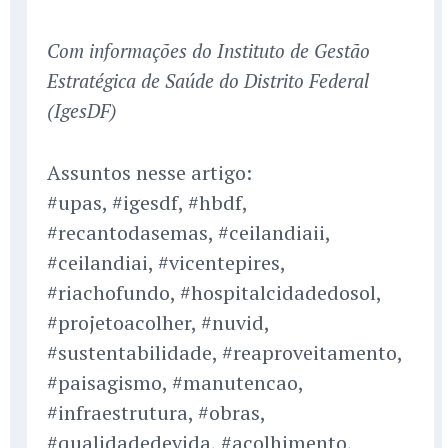
Com informações do Instituto de Gestão
Estratégica de Saúde do Distrito Federal
(IgesDF)
Assuntos nesse artigo:
#upas, #igesdf, #hbdf,
#recantodasemas, #ceilandiaii,
#ceilandiai, #vicentepires,
#riachofundo, #hospitalcidadedosol,
#projetoacolher, #nuvid,
#sustentabilidade, #reaproveitamento,
#paisagismo, #manutencao,
#infraestrutura, #obras,
#qualidadedevida, #acolhimento,