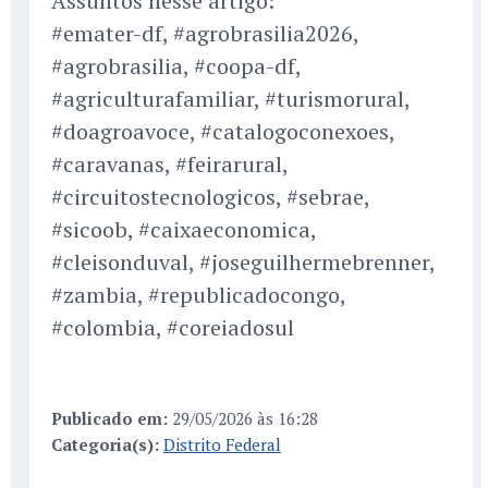
Assuntos nesse artigo:
#emater-df, #agrobrasilia2026,
#agrobrasilia, #coopa-df,
#agriculturafamiliar, #turismorural,
#doagroavoce, #catalogoconexoes,
#caravanas, #feirarural,
#circuitostecnologicos, #sebrae,
#sicoob, #caixaeconomica,
#cleisonduval, #joseguilhermebrenner,
#zambia, #republicadocongo,
#colombia, #coreiadosul
Publicado em:
29/05/2026 às 16:28
Categoria(s):
Distrito Federal