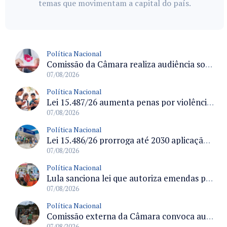
temas que movimentam a capital do país.
Política Nacional
Comissão da Câmara realiza audiência sobre apostas online para medir o tamanho do mercado ilegal
07/08/2026
Política Nacional
Lei 15.487/26 aumenta penas por violência sexual digital contra crianças e adolescentes e autoriza ronda virtual para investigação
07/08/2026
Política Nacional
Lei 15.486/26 prorroga até 2030 aplicação do FGTS em crédito para hospitais filantrópicos e santas casas
07/08/2026
Política Nacional
Lula sanciona lei que autoriza emendas parlamentares para atendimento pré-hospitalar pelos bombeiros
07/08/2026
Política Nacional
Comissão externa da Câmara convoca audiência pública sobre chuvas na Zona da Mata de Minas Gerais e impactos em Juiz de Fora
07/08/2026