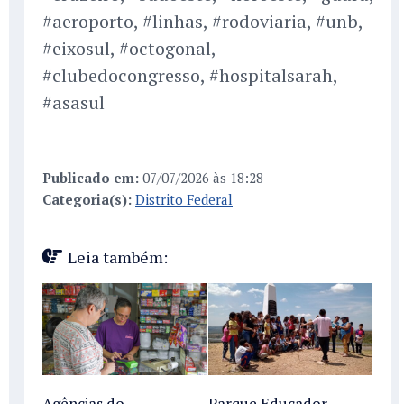
#aeroporto, #linhas, #rodoviaria, #unb,
#eixosul, #octogonal,
#clubedocongresso, #hospitalsarah,
#asasul
Publicado em:
07/07/2026 às 18:28
Categoria(s):
Distrito Federal
Leia também:
Agências do
Parque Educador