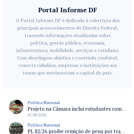
Portal Informe DF
O Portal Informe DF é dedicado à cobertura dos
principais acontecimentos do Distrito Federal,
trazendo informações atualizadas sobre
política, gestão pública, economia,
infraestrutura, mobilidade, serviços e cotidiano.
Com abordagem objetiva e conteúdo confiável,
conecta cidadãos, empresas e instituições aos
temas que movimentam a capital do país.
Política Nacional
Projeto na Câmara inclui estudantes com deficiência no regime escolar especial da LDB e estabelece critérios para frequência
07/08/2026
Política Nacional
PL 82/26 proíbe remição de pena por trabalho em funções militares para condenados por crimes contra o Estado Democrático de Direito