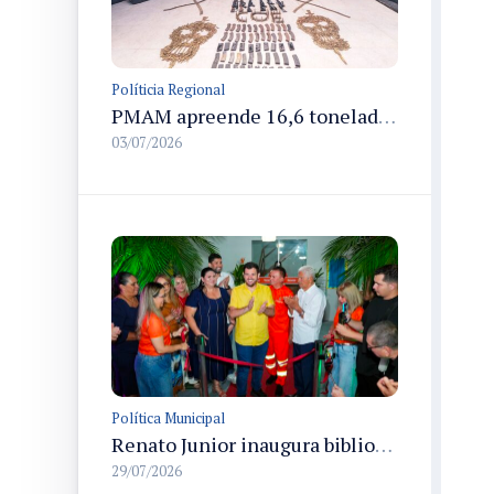
Políticia Regional
PMAM apreende 16,6 toneladas de entorpecentes e registra aumento nas prisões em flagrante e nas capturas de foragidos no primeiro semestre de 2026
03/07/2026
Política Municipal
Renato Junior inaugura biblioteca Semulsp do Saber para formação de servidores e comunidade em Manaus
29/07/2026