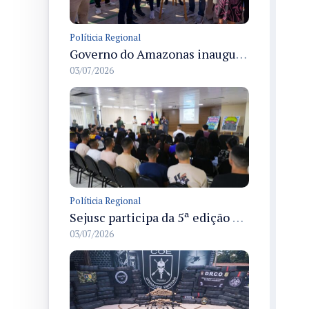
Políticia Regional
Governo do Amazonas inaugura primeiro Castramóvel Fluvial para atendimento veterinário às comunidades ribeirinhas e castração gratuita
03/07/2026
Políticia Regional
Sejusc participa da 5ª edição do Caminhos Literários com foco na cultura hip-hop nas unidades socioeducativas
03/07/2026