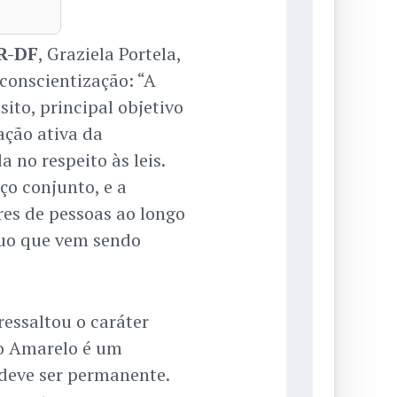
R-DF
, Graziela Portela,
conscientização: “A
ito, principal objetivo
ação ativa da
 no respeito às leis.
ço conjunto, e a
res de pessoas ao longo
uo que vem sendo
ressaltou o caráter
o Amarelo é um
deve ser permanente.