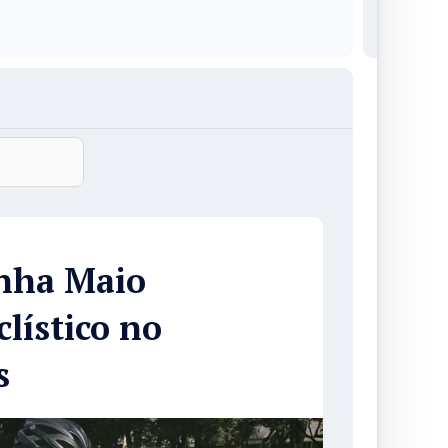
nha Maio
lístico no
s