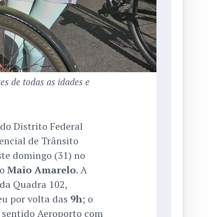
tes de todas as idades e
o Distrito Federal
vencial de Trânsito
este domingo (31) no
ao
Maio Amarelo
. A
a da Quadra 102,
eu por volta das
9h
; o
 sentido Aeroporto com