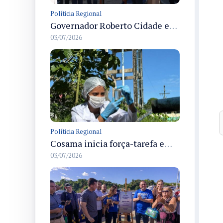
Políticia Regional
Governador Roberto Cidade entrega readequação do ambulatório da FCecon e amplia capacidade de atendimento oncológico em Manaus
03/07/2026
Políticia Regional
Cosama inicia força-tarefa em Anamã para fortalecer abastecimento de água e segurança hídrica da população
03/07/2026