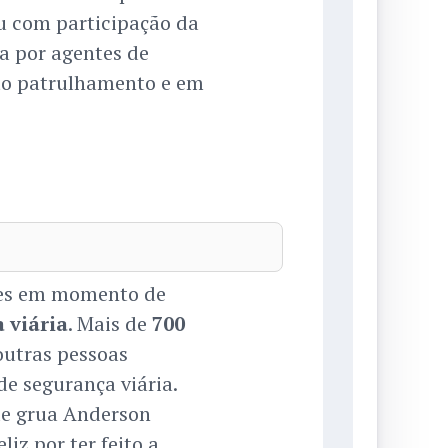
ou com participação da
a por agentes de
to patrulhamento e em
ades em momento de
 viária
. Mais de
700
outras pessoas
de segurança viária.
de grua Anderson
liz por ter feito a