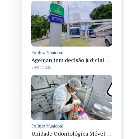
Política Municipal
Ageman tem decisão judicial que mantém multa de R$ 273 mil à Águas de Manaus por atraso na recomposição asfáltica na Cidade de Deus, Manaus
29/07/2026
Política Municipal
Unidade Odontológica Móvel da Semsa inicia atendimentos a pessoas com mobilidade reduzida no Morar Melhor 13