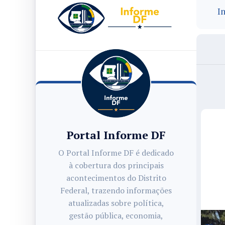
In
Portal Informe DF
O Portal Informe DF é dedicado
à cobertura dos principais
acontecimentos do Distrito
Federal, trazendo informações
atualizadas sobre política,
gestão pública, economia,