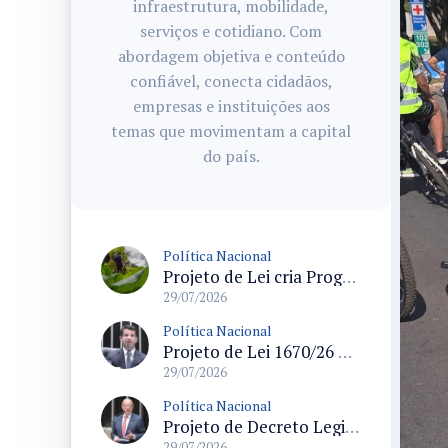
infraestrutura, mobilidade,
serviços e cotidiano. Com
abordagem objetiva e conteúdo
confiável, conecta cidadãos,
empresas e instituições aos
temas que movimentam a capital
do país.
Política Nacional
Projeto de Lei cria Programa Nacional para assentamentos periurbanos e semirrurais com foco na produção familiar
29/07/2026
Política Nacional
Projeto de Lei 1670/26 propõe limite de idade dos táxis em 15 anos e prevê linhas de crédito para renovação da frota
29/07/2026
Política Nacional
Projeto de Decreto Legislativo propõe suspender demarcações de terras indígenas em Santa Catarina e questiona conformidade legal
29/07/2026