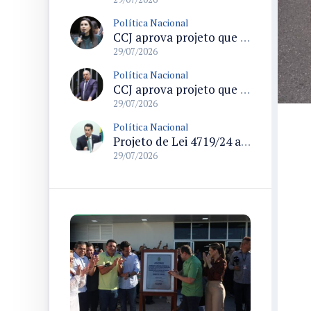
Política Nacional
CCJ aprova projeto que formaliza o uso do termo pedofilia no Código Penal e no ECA
29/07/2026
Política Nacional
CCJ aprova projeto que endurece regras para declaração de insanidade mental de acusados em processo penal
29/07/2026
Política Nacional
Projeto de Lei 4719/24 altera Lei Geral do Turismo e modifica regras de cadastramento de meios de hospedagem
29/07/2026