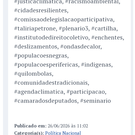
#justicaclimatica, #racismoambiental,
#cidadesresilientes,
#comissaodelegislacaoparticipativa,
#taliriapetrone, #plenario3, #cartilha,
#institutodedireitocoletivo, #enchentes,
#deslizamentos, #ondasdecalor,
#populacoesnegras,
#populacoesperifericas, #indigenas,
#quilombolas,
#comunidadestradicionais,
#agendaclimatica, #participacao,
#camaradosdeputados, #seminario
Publicado em:
26/06/2026 às 11:02
Categoria(s):
Política Nacional