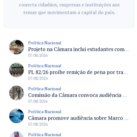
conecta cidadãos, empresas e instituições aos
temas que movimentam a capital do país.
Política Nacional
Projeto na Câmara inclui estudantes com deficiência no regime escolar especial da LDB e estabelece critérios para frequência
07/08/2026
Política Nacional
PL 82/26 proíbe remição de pena por trabalho em funções militares para condenados por crimes contra o Estado Democrático de Direito
07/08/2026
Política Nacional
Comissão da Câmara convoca audiência para discutir misoginia nas escolas e universidades após divulgação de listas misóginas
07/08/2026
Política Nacional
Câmara promove audiência sobre Marco de Fomento à Economia Digital e impactos da inteligência artificial
07/08/2026
Política Nacional