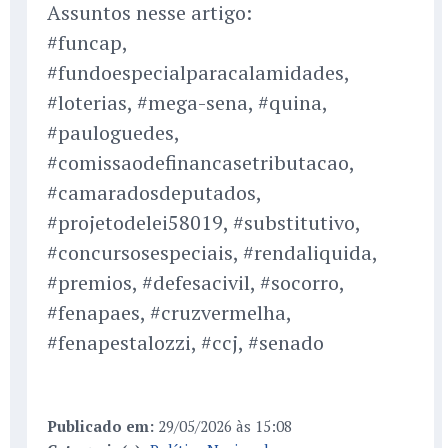
Assuntos nesse artigo:
#funcap,
#fundoespecialparacalamidades,
#loterias, #mega-sena, #quina,
#pauloguedes,
#comissaodefinancasetributacao,
#camaradosdeputados,
#projetodelei58019, #substitutivo,
#concursosespeciais, #rendaliquida,
#premios, #defesacivil, #socorro,
#fenapaes, #cruzvermelha,
#fenapestalozzi, #ccj, #senado
Publicado em:
29/05/2026 às 15:08