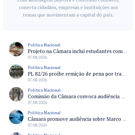
conecta cidadãos, empresas e instituições aos
temas que movimentam a capital do país.
Política Nacional
Projeto na Câmara inclui estudantes com deficiência no regime escolar especial da LDB e estabelece critérios para frequência
07/08/2026
Política Nacional
PL 82/26 proíbe remição de pena por trabalho em funções militares para condenados por crimes contra o Estado Democrático de Direito
07/08/2026
Política Nacional
Comissão da Câmara convoca audiência para discutir misoginia nas escolas e universidades após divulgação de listas misóginas
07/08/2026
Política Nacional
Câmara promove audiência sobre Marco de Fomento à Economia Digital e impactos da inteligência artificial
07/08/2026