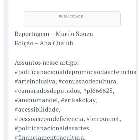
Reportagem – Murilo Souza
Edição – Ana Chalub
Assuntos nesse artigo:
#politicanacionaldepromocaodaarteinclusi
#arteinclusiva, #comissaodecultura,
#camaradosdeputados, #pl666625,
#amommandel, #erikakokay,
#acessibilidade,
#pessoascomdeficiencia, #leirouanet,
#politicanacionaldasartes,
#financiamentoacultura,