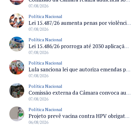
07/08/2026
Política Nacional
Lei 15.487/26 aumenta penas por violência sexual digital contra crianças e adolescentes e autoriza ronda virtual para investigação
07/08/2026
Política Nacional
Lei 15.486/26 prorroga até 2030 aplicação do FGTS em crédito para hospitais filantrópicos e santas casas
07/08/2026
Política Nacional
Lula sanciona lei que autoriza emendas parlamentares para atendimento pré-hospitalar pelos bombeiros
07/08/2026
Política Nacional
Comissão externa da Câmara convoca audiência pública sobre chuvas na Zona da Mata de Minas Gerais e impactos em Juiz de Fora
07/08/2026
Política Nacional
Projeto prevê vacina contra HPV obrigatória e testes moleculares para rastreamento do câncer do colo do útero
06/08/2026