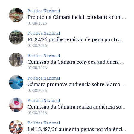
Política Nacional
Projeto na Câmara inclui estudantes com deficiência no regime escolar especial da LDB e estabelece critérios para frequência
07/08/2026
Política Nacional
PL 82/26 proíbe remição de pena por trabalho em funções militares para condenados por crimes contra o Estado Democrático de Direito
07/08/2026
Política Nacional
Comissão da Câmara convoca audiência para discutir misoginia nas escolas e universidades após divulgação de listas misóginas
07/08/2026
Política Nacional
Câmara promove audiência sobre Marco de Fomento à Economia Digital e impactos da inteligência artificial
07/08/2026
Política Nacional
Comissão da Câmara realiza audiência sobre apostas online para medir o tamanho do mercado ilegal
07/08/2026
Política Nacional
Lei 15.487/26 aumenta penas por violência sexual digital contra crianças e adolescentes e autoriza ronda virtual para investigação