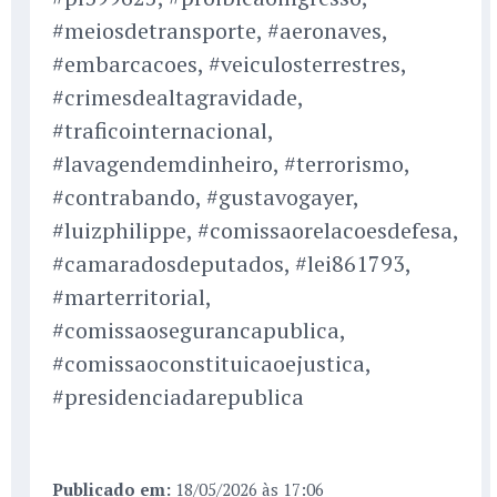
#meiosdetransporte, #aeronaves,
#embarcacoes, #veiculosterrestres,
#crimesdealtagravidade,
#traficointernacional,
#lavagendemdinheiro, #terrorismo,
#contrabando, #gustavogayer,
#luizphilippe, #comissaorelacoesdefesa,
#camaradosdeputados, #lei861793,
#marterritorial,
#comissaosegurancapublica,
#comissaoconstituicaoejustica,
#presidenciadarepublica
Publicado em:
18/05/2026 às 17:06