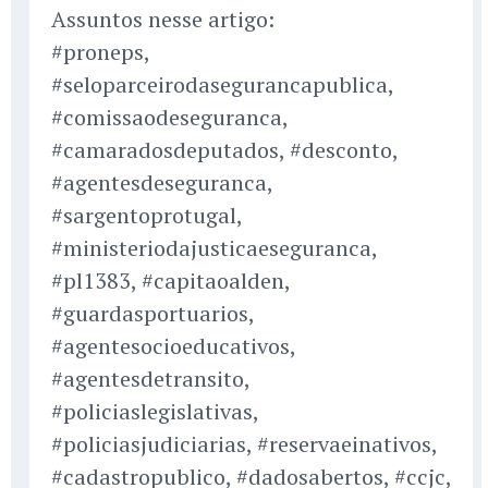
Assuntos nesse artigo:
#proneps,
#seloparceirodasegurancapublica,
#comissaodeseguranca,
#camaradosdeputados, #desconto,
#agentesdeseguranca,
#sargentoprotugal,
#ministeriodajusticaeseguranca,
#pl1383, #capitaoalden,
#guardasportuarios,
#agentesocioeducativos,
#agentesdetransito,
#policiaslegislativas,
#policiasjudiciarias, #reservaeinativos,
#cadastropublico, #dadosabertos, #ccjc,