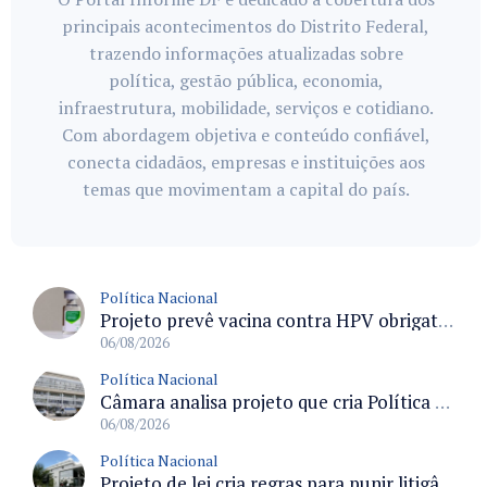
principais acontecimentos do Distrito Federal,
trazendo informações atualizadas sobre
política, gestão pública, economia,
infraestrutura, mobilidade, serviços e cotidiano.
Com abordagem objetiva e conteúdo confiável,
conecta cidadãos, empresas e instituições aos
temas que movimentam a capital do país.
Política Nacional
Projeto prevê vacina contra HPV obrigatória e testes moleculares para rastreamento do câncer do colo do útero
06/08/2026
Política Nacional
Câmara analisa projeto que cria Política Nacional de Qualificação e Valorização da Preceptoria na Residência Médica
06/08/2026
Política Nacional
Projeto de lei cria regras para punir litigância abusiva reversa e integrar sistemas do Judiciário