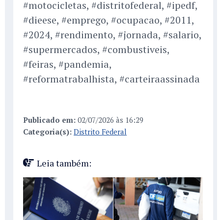
#motocicletas, #distritofederal, #ipedf,
#dieese, #emprego, #ocupacao, #2011,
#2024, #rendimento, #jornada, #salario,
#supermercados, #combustiveis,
#feiras, #pandemia,
#reformatrabalhista, #carteiraassinada
Publicado em:
02/07/2026 às 16:29
Categoria(s):
Distrito Federal
Leia também: