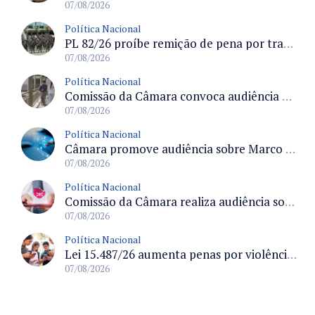
07/08/2026
Política Nacional
PL 82/26 proíbe remição de pena por trabalho em funções militares para condenados por crimes contra o Estado Democrático de Direito
07/08/2026
Política Nacional
Comissão da Câmara convoca audiência para discutir misoginia nas escolas e universidades após divulgação de listas misóginas
07/08/2026
Política Nacional
Câmara promove audiência sobre Marco de Fomento à Economia Digital e impactos da inteligência artificial
07/08/2026
Política Nacional
Comissão da Câmara realiza audiência sobre apostas online para medir o tamanho do mercado ilegal
07/08/2026
Política Nacional
Lei 15.487/26 aumenta penas por violência sexual digital contra crianças e adolescentes e autoriza ronda virtual para investigação
07/08/2026