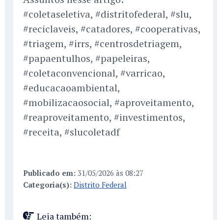
#coletaseletiva, #distritofederal, #slu,
#reciclaveis, #catadores, #cooperativas,
#triagem, #irrs, #centrosdetriagem,
#papaentulhos, #papeleiras,
#coletaconvencional, #varricao,
#educacaoambiental,
#mobilizacaosocial, #aproveitamento,
#reaproveitamento, #investimentos,
#receita, #slucoletadf
Publicado em:
31/05/2026 às 08:27
Categoria(s):
Distrito Federal
Leia também: