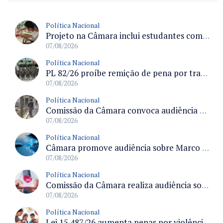
Política Nacional
Projeto na Câmara inclui estudantes com deficiência no regime escolar especial da LDB e estabelece critérios para frequência
07/08/2026
Política Nacional
PL 82/26 proíbe remição de pena por trabalho em funções militares para condenados por crimes contra o Estado Democrático de Direito
07/08/2026
Política Nacional
Comissão da Câmara convoca audiência para discutir misoginia nas escolas e universidades após divulgação de listas misóginas
07/08/2026
Política Nacional
Câmara promove audiência sobre Marco de Fomento à Economia Digital e impactos da inteligência artificial
07/08/2026
Política Nacional
Comissão da Câmara realiza audiência sobre apostas online para medir o tamanho do mercado ilegal
07/08/2026
Política Nacional
Lei 15.487/26 aumenta penas por violência sexual digital contra crianças e adolescentes e autoriza ronda virtual para investigação