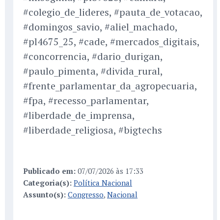
#colegio_de_lideres, #pauta_de_votacao,
#domingos_savio, #aliel_machado,
#pl4675_25, #cade, #mercados_digitais,
#concorrencia, #dario_durigan,
#paulo_pimenta, #divida_rural,
#frente_parlamentar_da_agropecuaria,
#fpa, #recesso_parlamentar,
#liberdade_de_imprensa,
#liberdade_religiosa, #bigtechs
Publicado em:
07/07/2026 às 17:33
Categoria(s):
Política Nacional
Assunto(s):
Congresso
,
Nacional