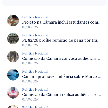
Política Nacional
Projeto na Câmara inclui estudantes com deficiência no regime escolar especial da LDB e estabelece critérios para frequência
07/08/2026
Política Nacional
PL 82/26 proíbe remição de pena por trabalho em funções militares para condenados por crimes contra o Estado Democrático de Direito
07/08/2026
Política Nacional
Comissão da Câmara convoca audiência para discutir misoginia nas escolas e universidades após divulgação de listas misóginas
07/08/2026
Política Nacional
Câmara promove audiência sobre Marco de Fomento à Economia Digital e impactos da inteligência artificial
07/08/2026
Política Nacional
Comissão da Câmara realiza audiência sobre apostas online para medir o tamanho do mercado ilegal
07/08/2026
Política Nacional