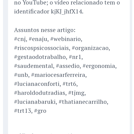
no YouTube; o vídeo relacionado tem o
identificador kjKJ_jhfX14.
Assuntos nesse artigo:
#cnj, #enaju, #webinario,
#riscospsicossociais, #organizacao,
#gestaodotrabalho, #nr1,
#saudemental, #assedio, #ergonomia,
#unb, #mariocesarferreira,
#lucianaconforti, #trt6,
#haroldodutradias, #tjmg,
#lucianabaruki, #thatianecarrilho,
#trt13, #gro