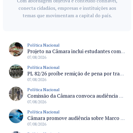
Com abordagem objetiva e conteúdo confiável,
conecta cidadãos, empresas e instituições aos
temas que movimentam a capital do país.
Política Nacional
Projeto na Câmara inclui estudantes com deficiência no regime escolar especial da LDB e estabelece critérios para frequência
07/08/2026
Política Nacional
PL 82/26 proíbe remição de pena por trabalho em funções militares para condenados por crimes contra o Estado Democrático de Direito
07/08/2026
Política Nacional
Comissão da Câmara convoca audiência para discutir misoginia nas escolas e universidades após divulgação de listas misóginas
07/08/2026
Política Nacional
Câmara promove audiência sobre Marco de Fomento à Economia Digital e impactos da inteligência artificial
07/08/2026