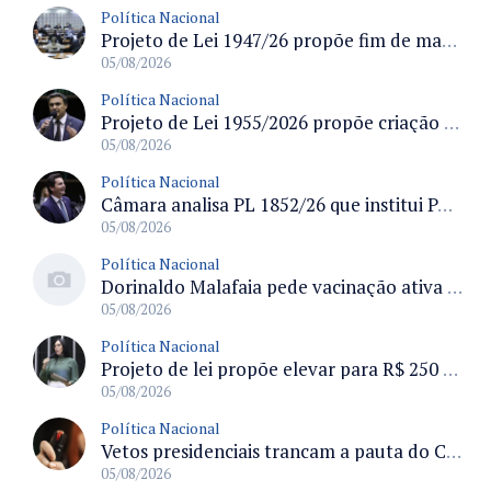
Política Nacional
Projeto de Lei 1947/26 propõe fim de margens para cartão de crédito e consignado do INSS
05/08/2026
Política Nacional
Projeto de Lei 1955/2026 propõe criação de geração livre de fumo ao restringir venda de vapes a nascidos desde 1º de janeiro de 2009
05/08/2026
Política Nacional
Câmara analisa PL 1852/26 que institui Política Nacional de Gestão de Desempenho e Eficiência para servidores públicos
05/08/2026
Política Nacional
Dorinaldo Malafaia pede vacinação ativa ao Ministério da Saúde para reverter queda na cobertura vacinal no Brasil
05/08/2026
Política Nacional
Projeto de lei propõe elevar para R$ 250 mil limite de isenção do IPI para pessoas com deficiência e autismo
05/08/2026
Política Nacional
Vetos presidenciais trancam a pauta do Congresso com 87 itens pendentes e incluem trechos do Orçamento de 2026
05/08/2026