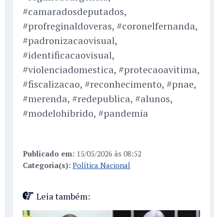
#camaradosdeputados,
#profreginaldoveras, #coronelfernanda,
#padronizacaovisual,
#identificacaovisual,
#violenciadomestica, #protecaoavitima,
#fiscalizacao, #reconhecimento, #pnae,
#merenda, #redepublica, #alunos,
#modelohibrido, #pandemia
Publicado em:
15/05/2026 às 08:52
Categoria(s):
Política Nacional
Leia também: