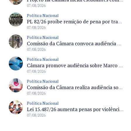
07/08/2026
Política Nacional
PL 82/26 proíbe remição de pena por trabalho em funções militares para condenados por crimes contra o Estado Democrático de Direito
07/08/2026
Política Nacional
Comissão da Câmara convoca audiência para discutir misoginia nas escolas e universidades após divulgação de listas misóginas
07/08/2026
Política Nacional
Câmara promove audiência sobre Marco de Fomento à Economia Digital e impactos da inteligência artificial
07/08/2026
Política Nacional
Comissão da Câmara realiza audiência sobre apostas online para medir o tamanho do mercado ilegal
07/08/2026
Política Nacional
Lei 15.487/26 aumenta penas por violência sexual digital contra crianças e adolescentes e autoriza ronda virtual para investigação
07/08/2026