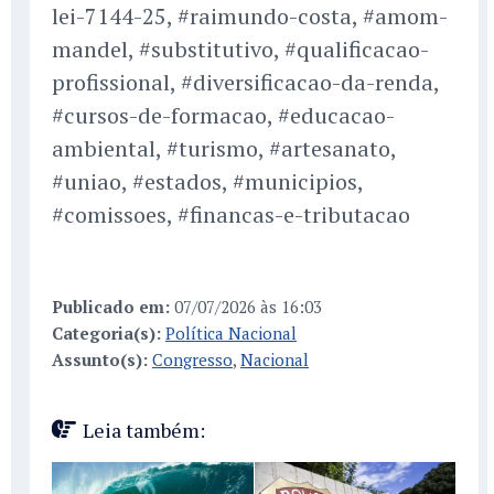
lei-7144-25, #raimundo-costa, #amom-
mandel, #substitutivo, #qualificacao-
profissional, #diversificacao-da-renda,
#cursos-de-formacao, #educacao-
ambiental, #turismo, #artesanato,
#uniao, #estados, #municipios,
#comissoes, #financas-e-tributacao
Publicado em:
07/07/2026 às 16:03
Categoria(s):
Política Nacional
Assunto(s):
Congresso
,
Nacional
Leia também: