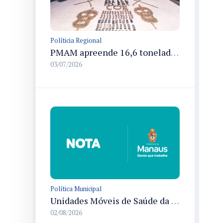
Políticia Regional
PMAM apreende 16,6 toneladas de entorpecentes e registra aumento nas prisões em flagrante e nas capturas de foragidos no primeiro semestre de 2026
03/07/2026
Política Municipal
Unidades Móveis de Saúde da Mulher de Manaus terão quatro endereços novos a partir de 3/8
02/08/2026