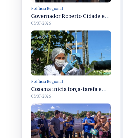
Políticia Regional
Governador Roberto Cidade entrega readequação do ambulatório da FCecon e amplia capacidade de atendimento oncológico em Manaus
03/07/2026
Políticia Regional
Cosama inicia força-tarefa em Anamã para fortalecer abastecimento de água e segurança hídrica da população
03/07/2026