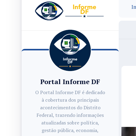
In
Portal Informe DF
O Portal Informe DF é dedicado
à cobertura dos principais
acontecimentos do Distrito
Federal, trazendo informações
atualizadas sobre política,
gestão pública, economia,