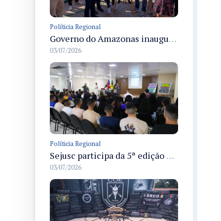
Políticia Regional
Governo do Amazonas inaugura primeiro Castramóvel Fluvial para atendimento veterinário às comunidades ribeirinhas e castração gratuita
03/07/2026
Políticia Regional
Sejusc participa da 5ª edição do Caminhos Literários com foco na cultura hip-hop nas unidades socioeducativas
03/07/2026