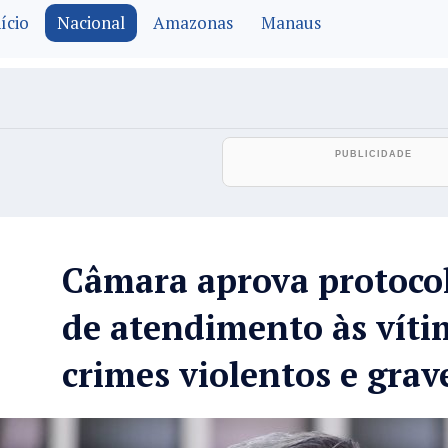
ício
Nacional
Amazonas
Manaus
Câmara aprova protoco
de atendimento às víti
crimes violentos e gra