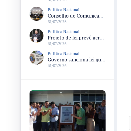
Política Nacional
Conselho de Comunicação Social realiza duas reuniões no Senado sobre marco legal da inteligência artificial e regulação de plataformas digitais
31/07/2026
Política Nacional
Projeto de lei prevê acréscimo de 10% na Bolsa-Atleta para quem comprovar matrícula e frequência escolar
31/07/2026
Política Nacional
Governo sanciona lei que destina parte da arrecadação de bets ao Funapol e amplia uso para saúde na Polícia Federal
31/07/2026