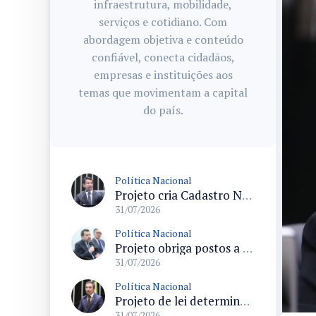
infraestrutura, mobilidade,
serviços e cotidiano. Com
abordagem objetiva e conteúdo
confiável, conecta cidadãos,
empresas e instituições aos
temas que movimentam a capital
do país.
Política Nacional
Projeto cria Cadastro Nacional de Doenças Raras e regras para dispensação de medicamentos pelo SUS
31/07/2026
Política Nacional
Projeto obriga postos a detalhar a composição do preço dos combustíveis em documentos fiscais
31/07/2026
Política Nacional
Projeto de lei determina prioridade na investigação de crimes sexuais contra crianças e adolescentes com prazos máximos
31/07/2026