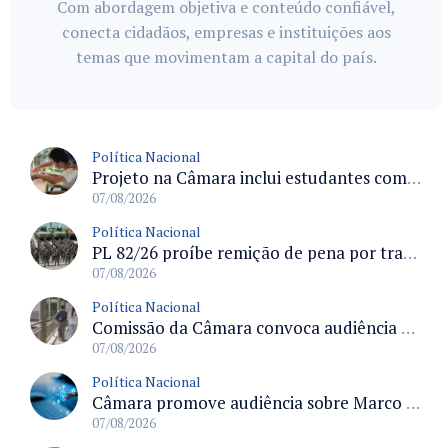
Com abordagem objetiva e conteúdo confiável,
conecta cidadãos, empresas e instituições aos
temas que movimentam a capital do país.
Política Nacional
Projeto na Câmara inclui estudantes com deficiência no regime escolar especial da LDB e estabelece critérios para frequência
07/08/2026
Política Nacional
PL 82/26 proíbe remição de pena por trabalho em funções militares para condenados por crimes contra o Estado Democrático de Direito
07/08/2026
Política Nacional
Comissão da Câmara convoca audiência para discutir misoginia nas escolas e universidades após divulgação de listas misóginas
07/08/2026
Política Nacional
Câmara promove audiência sobre Marco de Fomento à Economia Digital e impactos da inteligência artificial
07/08/2026