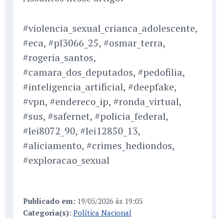
#violencia_sexual_crianca_adolescente,
#eca, #pl3066_25, #osmar_terra,
#rogeria_santos,
#camara_dos_deputados, #pedofilia,
#inteligencia_artificial, #deepfake,
#vpn, #endereco_ip, #ronda_virtual,
#sus, #safernet, #policia_federal,
#lei8072_90, #lei12850_13,
#aliciamento, #crimes_hediondos,
#exploracao_sexual
Publicado em:
19/05/2026 às 19:05
Categoria(s):
Política Nacional