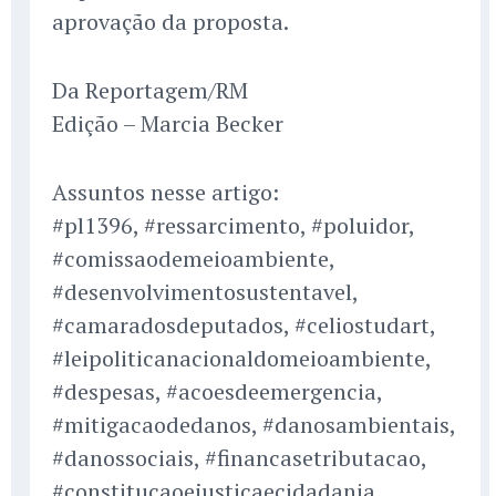
aprovação da proposta.
Da Reportagem/RM
Edição – Marcia Becker
Assuntos nesse artigo:
#pl1396, #ressarcimento, #poluidor,
#comissaodemeioambiente,
#desenvolvimentosustentavel,
#camaradosdeputados, #celiostudart,
#leipoliticanacionaldomeioambiente,
#despesas, #acoesdeemergencia,
#mitigacaodedanos, #danosambientais,
#danossociais, #financasetributacao,
#constitucaoejusticaecidadania,