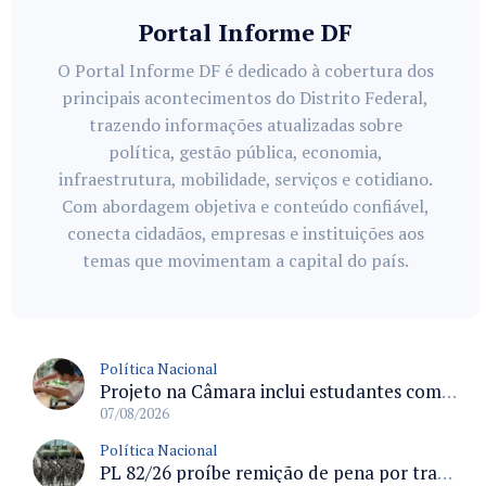
Portal Informe DF
O Portal Informe DF é dedicado à cobertura dos
principais acontecimentos do Distrito Federal,
trazendo informações atualizadas sobre
política, gestão pública, economia,
infraestrutura, mobilidade, serviços e cotidiano.
Com abordagem objetiva e conteúdo confiável,
conecta cidadãos, empresas e instituições aos
temas que movimentam a capital do país.
Política Nacional
Projeto na Câmara inclui estudantes com deficiência no regime escolar especial da LDB e estabelece critérios para frequência
07/08/2026
Política Nacional
PL 82/26 proíbe remição de pena por trabalho em funções militares para condenados por crimes contra o Estado Democrático de Direito