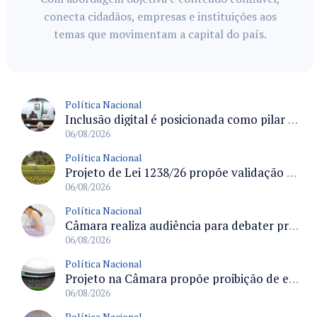
conecta cidadãos, empresas e instituições aos
temas que movimentam a capital do país.
Política Nacional
Inclusão digital é posicionada como pilar essencial da reurbanização de favelas e periferias
06/08/2026
Política Nacional
Projeto de Lei 1238/26 propõe validação automática do Cadastro Ambiental Rural para imóveis de até quatro módulos fiscais
06/08/2026
Política Nacional
Câmara realiza audiência para debater prevenção, diagnóstico e tratamento da endometriose na terça-feira às 16 horas
06/08/2026
Política Nacional
Projeto na Câmara propõe proibição de entrada em estádios para condenados por violência e devedores de pensão alimentícia
06/08/2026
Política Nacional