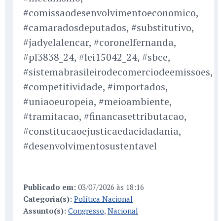
#comissaodesenvolvimentoeconomico,
#camaradosdeputados, #substitutivo,
#jadyelalencar, #coronelfernanda,
#pl3838_24, #lei15042_24, #sbce,
#sistemabrasileirodecomerciodeemissoes,
#competitividade, #importados,
#uniaoeuropeia, #meioambiente,
#tramitacao, #financasettributacao,
#constitucaoejusticaedacidadania,
#desenvolvimentosustentavel
Publicado em:
03/07/2026 às 18:16
Categoria(s):
Política Nacional
Assunto(s):
Congresso
,
Nacional