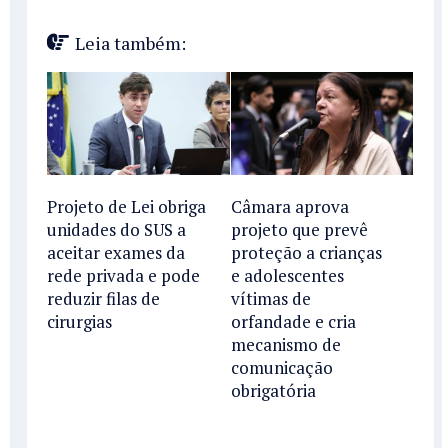
Leia também:
Projeto de Lei obriga
Câmara aprova
unidades do SUS a
projeto que prevê
aceitar exames da
proteção a crianças
rede privada e pode
e adolescentes
reduzir filas de
vítimas de
cirurgias
orfandade e cria
mecanismo de
comunicação
obrigatória