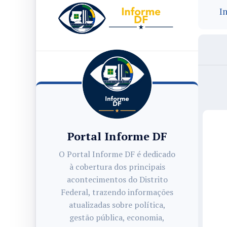
In
Portal Informe DF
O Portal Informe DF é dedicado
à cobertura dos principais
acontecimentos do Distrito
Federal, trazendo informações
atualizadas sobre política,
gestão pública, economia,