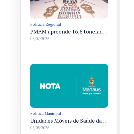
Políticia Regional
PMAM apreende 16,6 toneladas de entorpecentes e registra aumento nas prisões em flagrante e nas capturas de foragidos no primeiro semestre de 2026
03/07/2026
Política Municipal
Unidades Móveis de Saúde da Mulher de Manaus terão quatro endereços novos a partir de 3/8
02/08/2026