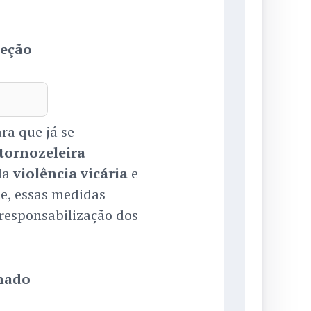
teção
ra que já se
tornozeleira
 da
violência vicária
e
te, essas medidas
 responsabilização dos
nado