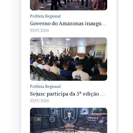
Políticia Regional
Governo do Amazonas inaugura primeiro Castramóvel Fluvial para atendimento veterinário às comunidades ribeirinhas e castração gratuita
03/07/2026
Políticia Regional
Sejusc participa da 5ª edição do Caminhos Literários com foco na cultura hip-hop nas unidades socioeducativas
03/07/2026