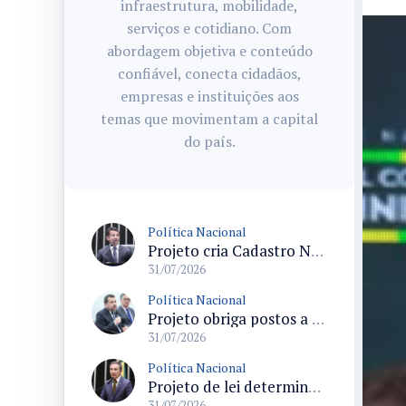
infraestrutura, mobilidade,
serviços e cotidiano. Com
abordagem objetiva e conteúdo
confiável, conecta cidadãos,
empresas e instituições aos
temas que movimentam a capital
do país.
Política Nacional
Projeto cria Cadastro Nacional de Doenças Raras e regras para dispensação de medicamentos pelo SUS
31/07/2026
Política Nacional
Projeto obriga postos a detalhar a composição do preço dos combustíveis em documentos fiscais
31/07/2026
Política Nacional
Projeto de lei determina prioridade na investigação de crimes sexuais contra crianças e adolescentes com prazos máximos
31/07/2026