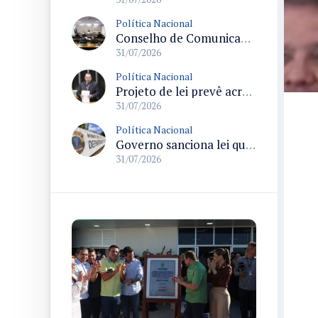
Política Nacional
Conselho de Comunicação Social realiza duas reuniões no Senado sobre marco legal da inteligência artificial e regulação de plataformas digitais
31/07/2026
Política Nacional
Projeto de lei prevê acréscimo de 10% na Bolsa-Atleta para quem comprovar matrícula e frequência escolar
31/07/2026
Política Nacional
Governo sanciona lei que destina parte da arrecadação de bets ao Funapol e amplia uso para saúde na Polícia Federal
31/07/2026