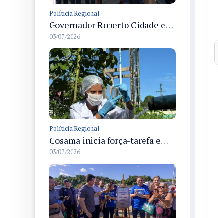
Políticia Regional
Governador Roberto Cidade entrega readequação do ambulatório da FCecon e amplia capacidade de atendimento oncológico em Manaus
03/07/2026
Políticia Regional
Cosama inicia força-tarefa em Anamã para fortalecer abastecimento de água e segurança hídrica da população
03/07/2026