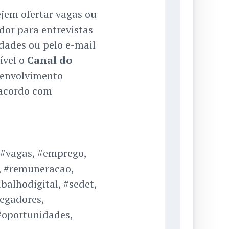
jem ofertar vagas ou
dor para entrevistas
dades ou pelo e-mail
ível o
Canal do
esenvolvimento
 acordo com
 #vagas, #emprego,
, #remuneracao,
abalhodigital, #sedet,
egadores,
#oportunidades,