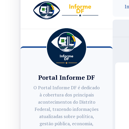
In
Portal Informe DF
O Portal Informe DF é dedicado
à cobertura dos principais
acontecimentos do Distrito
Federal, trazendo informações
atualizadas sobre política,
gestão pública, economia,