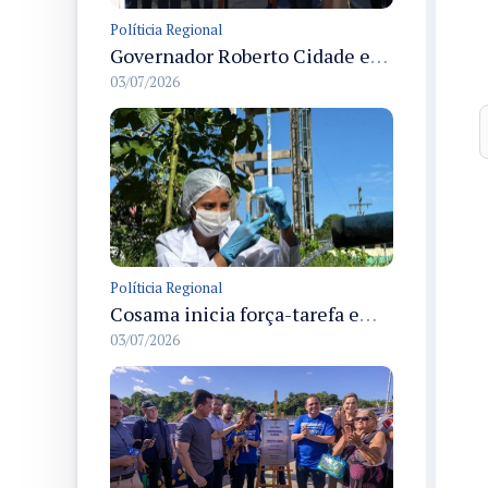
Políticia Regional
Governador Roberto Cidade entrega readequação do ambulatório da FCecon e amplia capacidade de atendimento oncológico em Manaus
03/07/2026
Políticia Regional
Cosama inicia força-tarefa em Anamã para fortalecer abastecimento de água e segurança hídrica da população
03/07/2026