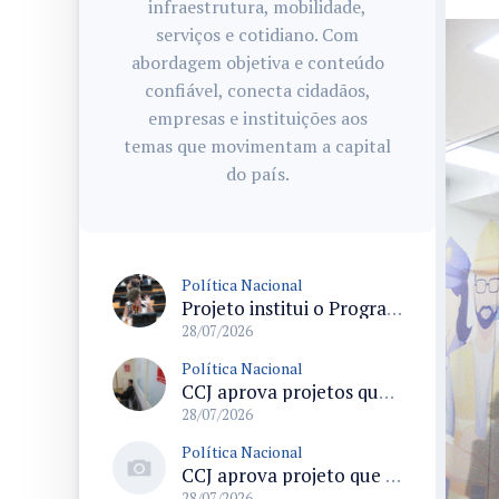
infraestrutura, mobilidade,
serviços e cotidiano. Com
abordagem objetiva e conteúdo
confiável, conecta cidadãos,
empresas e instituições aos
temas que movimentam a capital
do país.
Política Nacional
Projeto institui o Programa Nacional de Apoio ao Aleitamento Humano em Emergências (Prame) na Câmara dos Deputados
28/07/2026
Política Nacional
CCJ aprova projetos que criam datas comemorativas e reconhecem Uberlândia como capital do paradesporto
28/07/2026
Política Nacional
CCJ aprova projeto que reconhece soldadinho-do-araripe como ave-símbolo da Chapada do Araripe
28/07/2026