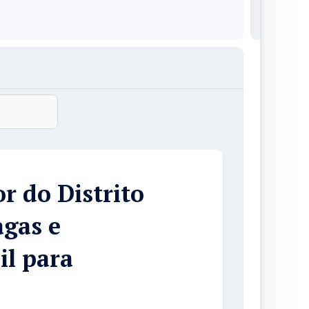
r do Distrito
agas e
il para