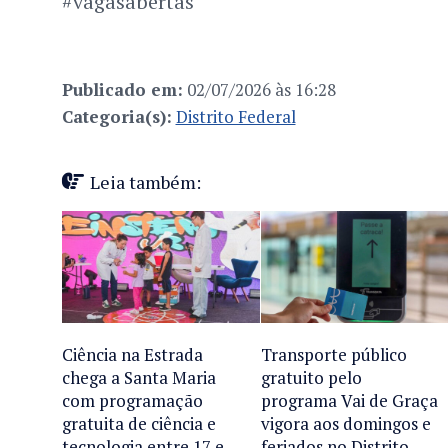
#vagasabertas
Publicado em:
02/07/2026 às 16:28
Categoria(s):
Distrito Federal
Leia também:
Ciência na Estrada
Transporte público
chega a Santa Maria
gratuito pelo
com programação
programa Vai de Graça
gratuita de ciência e
vigora aos domingos e
tecnologia entre 17 e
feriados no Distrito