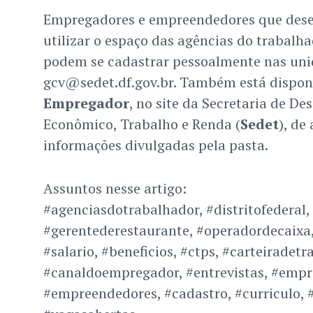
Empregadores e empreendedores que dese
utilizar o espaço das agências do trabalha
podem se cadastrar pessoalmente nas uni
gcv@sedet.df.gov.br. Também está dispon
Empregador
, no site da Secretaria de D
Econômico, Trabalho e Renda (
Sedet
), de
informações divulgadas pela pasta.
Assuntos nesse artigo:
#agenciasdotrabalhador, #distritofederal,
#gerentederestaurante, #operadordecaixa
#salario, #beneficios, #ctps, #carteiradetr
#canaldoempregador, #entrevistas, #empr
#empreendedores, #cadastro, #curriculo, 