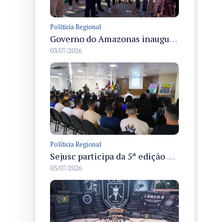
Políticia Regional
Governo do Amazonas inaugura primeiro Castramóvel Fluvial para atendimento veterinário às comunidades ribeirinhas e castração gratuita
03/07/2026
Políticia Regional
Sejusc participa da 5ª edição do Caminhos Literários com foco na cultura hip-hop nas unidades socioeducativas
03/07/2026