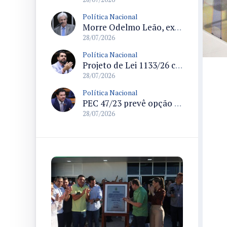
Política Nacional
Morre Odelmo Leão, ex-deputado federal e duas vezes prefeito de Uberlândia, aos 80 anos
28/07/2026
Política Nacional
Projeto de Lei 1133/26 cria política de atendimento psicológico voluntário com dedução no Imposto de Renda
28/07/2026
Política Nacional
PEC 47/23 prevê opção por remuneração da União para servidores dos ex-territórios do Amapá, Rondônia e Roraima
28/07/2026