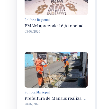
Políticia Regional
PMAM apreende 16,6 toneladas de entorpecentes e registra aumento nas prisões em flagrante e nas capturas de foragidos no primeiro semestre de 2026
03/07/2026
Política Municipal
Prefeitura de Manaus realiza manutenção da drenagem no bairro Alvorada 2 e repara a rede de escoamento das águas pluviais
28/07/2026