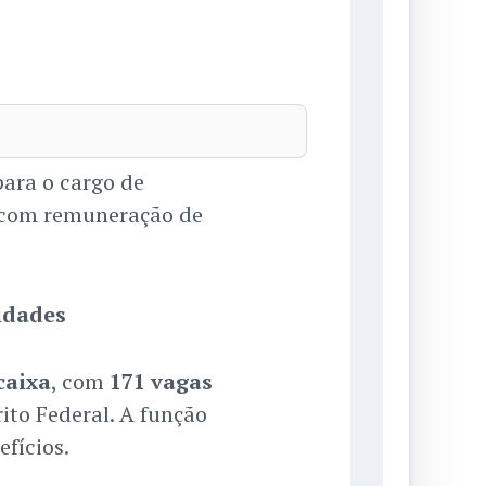
para o cargo de
 com remuneração de
idades
caixa
, com
171 vagas
rito Federal. A função
efícios.