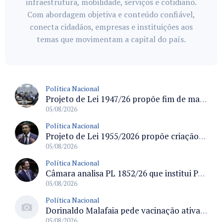
infraestrutura, mobilidade, serviços e cotidiano.
Com abordagem objetiva e conteúdo confiável,
conecta cidadãos, empresas e instituições aos
temas que movimentam a capital do país.
Política Nacional
Projeto de Lei 1947/26 propõe fim de margens para cartão de crédito e consignado do INSS
05/08/2026
Política Nacional
Projeto de Lei 1955/2026 propõe criação de geração livre de fumo ao restringir venda de vapes a nascidos desde 1º de janeiro de 2009
05/08/2026
Política Nacional
Câmara analisa PL 1852/26 que institui Política Nacional de Gestão de Desempenho e Eficiência para servidores públicos
05/08/2026
Política Nacional
Dorinaldo Malafaia pede vacinação ativa ao Ministério da Saúde para reverter queda na cobertura vacinal no Brasil
05/08/2026