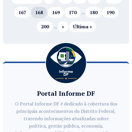
167
168
169
170
...
180
190
200
...
»
Última »
Portal Informe DF
O Portal Informe DF é dedicado à cobertura dos
principais acontecimentos do Distrito Federal,
trazendo informações atualizadas sobre
política, gestão pública, economia,