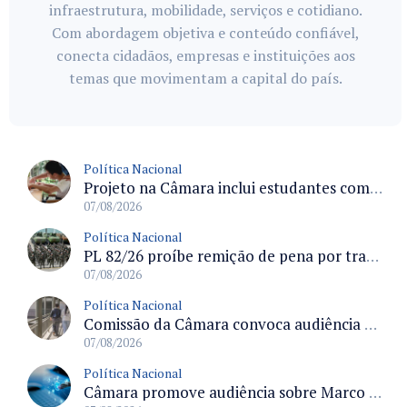
infraestrutura, mobilidade, serviços e cotidiano.
Com abordagem objetiva e conteúdo confiável,
conecta cidadãos, empresas e instituições aos
temas que movimentam a capital do país.
Política Nacional
Projeto na Câmara inclui estudantes com deficiência no regime escolar especial da LDB e estabelece critérios para frequência
07/08/2026
Política Nacional
PL 82/26 proíbe remição de pena por trabalho em funções militares para condenados por crimes contra o Estado Democrático de Direito
07/08/2026
Política Nacional
Comissão da Câmara convoca audiência para discutir misoginia nas escolas e universidades após divulgação de listas misóginas
07/08/2026
Política Nacional
Câmara promove audiência sobre Marco de Fomento à Economia Digital e impactos da inteligência artificial