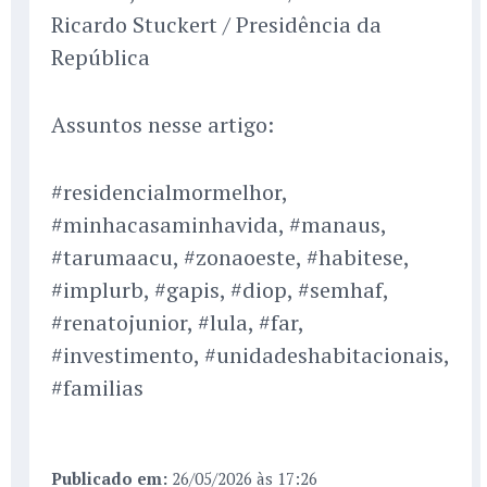
Ricardo Stuckert / Presidência da
República
Assuntos nesse artigo:
#residencialmormelhor,
#minhacasaminhavida, #manaus,
#tarumaacu, #zonaoeste, #habitese,
#implurb, #gapis, #diop, #semhaf,
#renatojunior, #lula, #far,
#investimento, #unidadeshabitacionais,
#familias
Publicado em:
26/05/2026 às 17:26