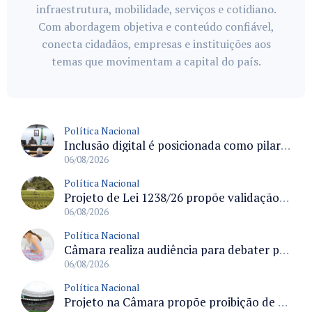
infraestrutura, mobilidade, serviços e cotidiano.
Com abordagem objetiva e conteúdo confiável,
conecta cidadãos, empresas e instituições aos
temas que movimentam a capital do país.
Política Nacional
Inclusão digital é posicionada como pilar essencial da reurbanização de favelas e periferias
06/08/2026
Política Nacional
Projeto de Lei 1238/26 propõe validação automática do Cadastro Ambiental Rural para imóveis de até quatro módulos fiscais
06/08/2026
Política Nacional
Câmara realiza audiência para debater prevenção, diagnóstico e tratamento da endometriose na terça-feira às 16 horas
06/08/2026
Política Nacional
Projeto na Câmara propõe proibição de entrada em estádios para condenados por violência e devedores de pensão alimentícia