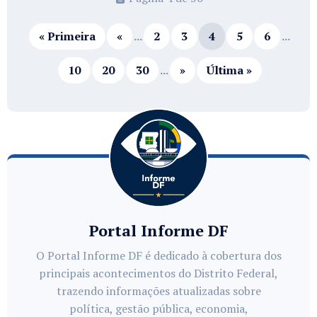
« Primeira
«
...
2
3
4
5
6
...
10
20
30
...
»
Última »
Portal Informe DF
O Portal Informe DF é dedicado à cobertura dos
principais acontecimentos do Distrito Federal,
trazendo informações atualizadas sobre
política, gestão pública, economia,