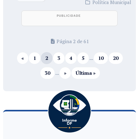
Política Municipal
Página 2 de 61
«
1
2
3
4
5
...
10
20
30
...
»
Última »