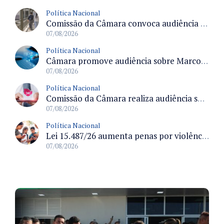
Política Nacional
Comissão da Câmara convoca audiência para discutir misoginia nas escolas e universidades após divulgação de listas misóginas
07/08/2026
Política Nacional
Câmara promove audiência sobre Marco de Fomento à Economia Digital e impactos da inteligência artificial
07/08/2026
Política Nacional
Comissão da Câmara realiza audiência sobre apostas online para medir o tamanho do mercado ilegal
07/08/2026
Política Nacional
Lei 15.487/26 aumenta penas por violência sexual digital contra crianças e adolescentes e autoriza ronda virtual para investigação
07/08/2026