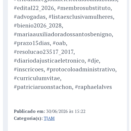
#edital22_2026, #membrosubstituto,
#advogadas, #listaexclusivamulheres,
#bienio2026_2028,
#mariaauxiliadoradossantosbenigno,
#prazo15dias, #oab,
#resolucao23517_2017,
#diariodajusticaeletronico, #dje,
#inscricoes, #protocoloadministrativo,
#curriculumvitae,
#patriciaruonstachon, #raphaelalves
Publicado em:
30/06/2026 às 15:22
Categoria(s):
TJAM