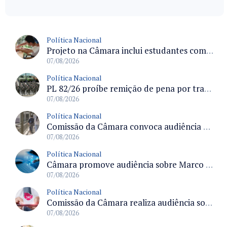
Política Nacional
Projeto na Câmara inclui estudantes com deficiência no regime escolar especial da LDB e estabelece critérios para frequência
07/08/2026
Política Nacional
PL 82/26 proíbe remição de pena por trabalho em funções militares para condenados por crimes contra o Estado Democrático de Direito
07/08/2026
Política Nacional
Comissão da Câmara convoca audiência para discutir misoginia nas escolas e universidades após divulgação de listas misóginas
07/08/2026
Política Nacional
Câmara promove audiência sobre Marco de Fomento à Economia Digital e impactos da inteligência artificial
07/08/2026
Política Nacional
Comissão da Câmara realiza audiência sobre apostas online para medir o tamanho do mercado ilegal
07/08/2026