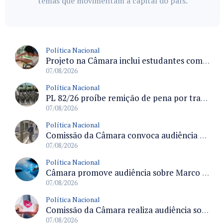
temas que movimentam a capital do país.
Política Nacional
Projeto na Câmara inclui estudantes com deficiência no regime escolar especial da LDB e estabelece critérios para frequência
07/08/2026
Política Nacional
PL 82/26 proíbe remição de pena por trabalho em funções militares para condenados por crimes contra o Estado Democrático de Direito
07/08/2026
Política Nacional
Comissão da Câmara convoca audiência para discutir misoginia nas escolas e universidades após divulgação de listas misóginas
07/08/2026
Política Nacional
Câmara promove audiência sobre Marco de Fomento à Economia Digital e impactos da inteligência artificial
07/08/2026
Política Nacional
Comissão da Câmara realiza audiência sobre apostas online para medir o tamanho do mercado ilegal
07/08/2026