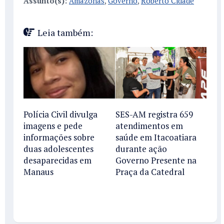
Assunto(s):
Amazonas
,
Governo
,
Roberto Cidade
Leia também:
Polícia Civil divulga
SES-AM registra 659
imagens e pede
atendimentos em
informações sobre
saúde em Itacoatiara
duas adolescentes
durante ação
desaparecidas em
Governo Presente na
Manaus
Praça da Catedral