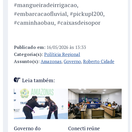
#mangueiradeirrigacao,
#embarcacaofluvial, #pickupl200,
#caminhaobau, #caixasdeisopor
Publicado em:
16/05/2026 às 13:33
Categoria(s):
Políticia Regional
Assunto(s):
Amazonas
,
Governo
,
Roberto Cidade
Leia também:
Governo do
Conecti reúne